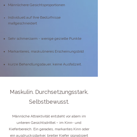
Männlichere Gesichtsproportionen
Individuell auf Ihre Bedürfnisse
maßgeschneidert
Sehr schmerzarm - wenige gezielte Punkte
Markanteres, maskulineres Erscheinungsbild
kurze Behandlungsdauer, keine Ausfallzeit.
Maskulin. Durchsetzungsstark.
Selbstbewusst.
Männliche Attraktivität entsteht vor allem im
unteren Gesichtsdrittel – im Kinn- und
Kieferbereich. Ein gerades, markantes Kinn oder
ein ausdrucksstarker, breiter Kiefer signalisiert